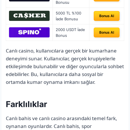
Bonusu
5000 TL %100
Bonus Al
İade Bonusu
2000 USDT İade
Bonus Al
Bonus
Canlı casino, kullanıcılara gerçek bir kumarhane
deneyimi sunar. Kullanıcılar, gerçek krupiyelerle
etkileşimde bulunabilir ve diğer oyuncularla sohbet
edebilirler. Bu, kullanıcılara daha sosyal bir
ortamda kumar oynama imkanı sağlar.
Farklılıklar
Canlı bahis ve canlı casino arasındaki temel fark,
oynanan oyunlardır. Canlı bahis, spor