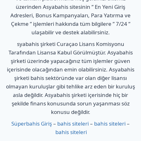
üzerinden Asyabahis sitesinin ” En Yeni Giriş
Adresleri, Bonus Kampanyaları, Para Yatırma ve
Çekme ” işlemleri hakkında tüm bilgilere ” 7/24 ”
ulaşabilir ve destek alabilirsiniz.
syabahis şirketi Curaçao Lisans Komisyonu
Tarafından Lisansa Kabul Görülmüştür. Asyabahis
şirketi üzerinde yapacağınız tüm işlemler güven
içerisinde olacağından emin olabilirsiniz. Asyabahis
şirketi bahis sektöründe var olan diğer lisansı
olmayan kuruluşlar gibi tehlike arz eden bir kuruluş
asla değildir. Asyabahis şirketi içerisinde hiç bir
şekilde finans konusunda sorun yaşanması söz
konusu değildir.
Süperbahis Giriş
–
bahis siteleri
–
bahis siteleri
–
bahis siteleri