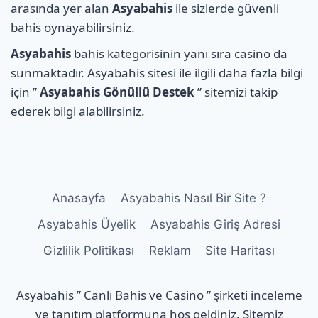
arasında yer alan
Asyabahis
ile sizlerde güvenli
bahis oynayabilirsiniz.
Asyabahis
bahis kategorisinin yanı sıra casino da
sunmaktadır. Asyabahis sitesi ile ilgili daha fazla bilgi
için ”
Asyabahis Gönüllü Destek
” sitemizi takip
ederek bilgi alabilirsiniz.
sen
Anasayfa
Asyabahis Nasıl Bir Site ?
Asyabahis Üyelik
Asyabahis Giriş Adresi
Gizlilik Politikası
Reklam
Site Haritası
Asyabahis ” Canlı Bahis ve Casino ” şirketi inceleme
ve tanıtım platformuna hoş geldiniz. Sitemiz