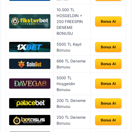
10.000 TL
HOSGELDIN +
250 FREESPIN
Bonus Al
DENEME
BONUSU
5500 TL Kayıt
Bonus Al
Bonusu
666 TL Deneme
Bonus Al
Bonusu
5000 TL
Hoşgeldin
Bonus Al
Bonusu
200 TL Deneme
Bonus Al
Bonusu
250 TL Deneme
Bonus Al
Bonusu