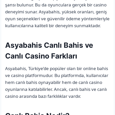
şansı bulunur. Bu da oyunculara gerçek bir casino
deneyimi sunar. Asyabahis, yüksek oranları, geniş
oyun seçenekleri ve güvenilir ödeme yöntemleriyle
kullanıcılarına kaliteli bir deneyim sunmaktadır.
Asyabahis Canlı Bahis ve
Canlı Casino Farkları
Asyabahis, Türkiye’de popüler olan bir online bahis
ve casino platformudur. Bu platformda, kullanıcılar
hem canlı bahis oynayabilir hem de canlı casino
oyunlarına katılabilirler. Ancak, canlı bahis ve canlı
casino arasında bazı farklılıklar vardır.