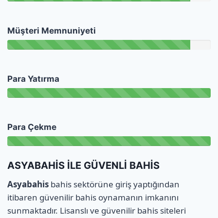
Complete
Müşteri Memnuniyeti
90%
Complete
Para Yatırma
100%
Complete
Para Çekme
100%
Complete
ASYABAHIS İLE GÜVENLI BAHIS
Asyabahis
bahis sektörüne giriş yaptığından
itibaren güvenilir bahis oynamanın imkanını
sunmaktadır. Lisanslı ve güvenilir bahis siteleri