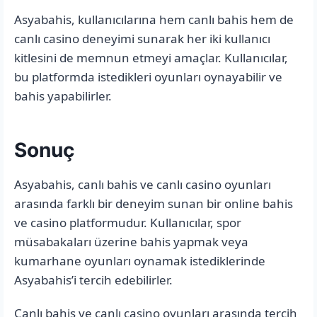
Asyabahis, kullanıcılarına hem canlı bahis hem de
canlı casino deneyimi sunarak her iki kullanıcı
kitlesini de memnun etmeyi amaçlar. Kullanıcılar,
bu platformda istedikleri oyunları oynayabilir ve
bahis yapabilirler.
Sonuç
Asyabahis, canlı bahis ve canlı casino oyunları
arasında farklı bir deneyim sunan bir online bahis
ve casino platformudur. Kullanıcılar, spor
müsabakaları üzerine bahis yapmak veya
kumarhane oyunları oynamak istediklerinde
Asyabahis’i tercih edebilirler.
Canlı bahis ve canlı casino oyunları arasında tercih