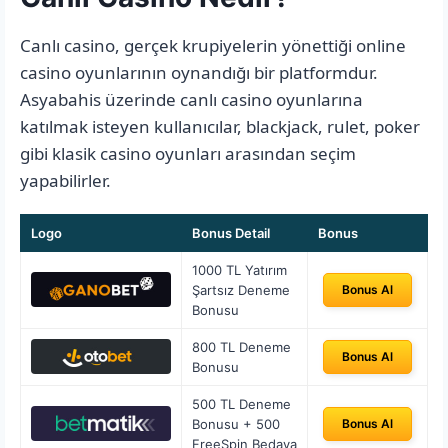
Canlı casino, gerçek krupiyelerin yönettiği online
casino oyunlarının oynandığı bir platformdur.
Asyabahis üzerinde canlı casino oyunlarına
katılmak isteyen kullanıcılar, blackjack, rulet, poker
gibi klasik casino oyunları arasından seçim
yapabilirler.
Logo
Bonus Detail
Bonus
1000 TL Yatırım
Şartsız Deneme
Bonus Al
Bonusu
800 TL Deneme
Bonus Al
Bonusu
500 TL Deneme
Bonusu + 500
Bonus Al
FreeSpin Bedava