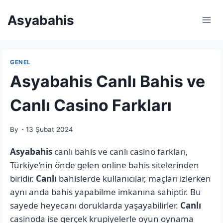
Skip
Asyabahis
to
content
GENEL
Asyabahis Canlı Bahis ve
Canlı Casino Farkları
By
13 Şubat 2024
Asyabahis
canlı bahis ve canlı casino farkları,
Türkiye’nin önde gelen online bahis sitelerinden
biridir.
Canlı
bahislerde kullanıcılar, maçları izlerken
aynı anda bahis yapabilme imkanına sahiptir. Bu
sayede heyecanı doruklarda yaşayabilirler.
Canlı
casinoda ise gerçek krupiyelerle oyun oynama