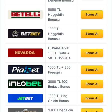
Deneme Bonusu
5050 TL
Hoşgeldin
Bonus Al
Bonusu
1000 TL
Hoşgeldin
Bonus Al
Bonusu
HOVARDA50:
100 TL Yatır +
Bonus Al
50 TL Bonus Al
1000 TL + 300
Bonus Al
Freespin
3000 TL 100
Bonus Al
Bedava Bonus
1000 TL Hoş
Bonus Al
Geldin Bonus
%100 Hoşgeldin