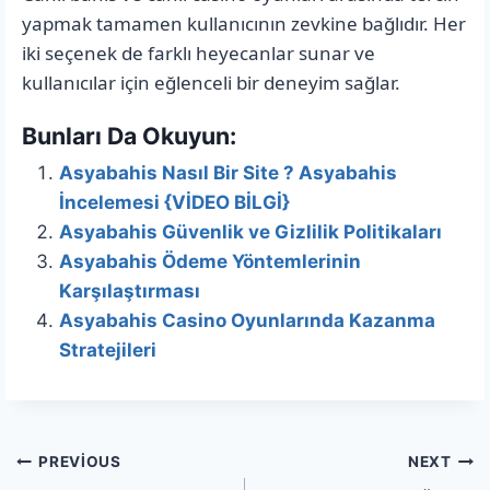
yapmak tamamen kullanıcının zevkine bağlıdır. Her
iki seçenek de farklı heyecanlar sunar ve
kullanıcılar için eğlenceli bir deneyim sağlar.
Bunları Da Okuyun:
Asyabahis Nasıl Bir Site ? Asyabahis
İncelemesi {VİDEO BİLGİ}
Asyabahis Güvenlik ve Gizlilik Politikaları
Asyabahis Ödeme Yöntemlerinin
Karşılaştırması
Asyabahis Casino Oyunlarında Kazanma
Stratejileri
Yazı
PREVIOUS
NEXT