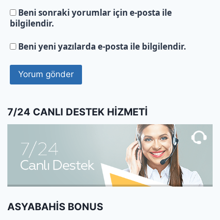
Beni sonraki yorumlar için e-posta ile
bilgilendir.
Beni yeni yazılarda e-posta ile bilgilendir.
7/24 CANLI DESTEK HIZMETI
ASYABAHIS BONUS