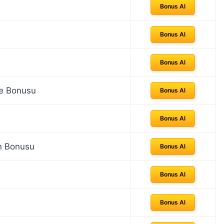
Bonus Al
Bonus Al
Bonus Al
me Bonusu
Bonus Al
Bonus Al
n Bonusu
Bonus Al
Bonus Al
Bonus Al