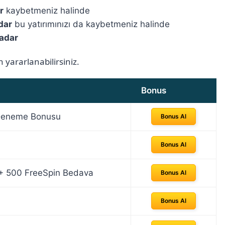
r
kaybetmeniz halinde
dar
bu yatırımınızı da kaybetmeniz halinde
adar
yararlanabilirsiniz.
Bonus
 Deneme Bonusu
Bonus Al
Bonus Al
+ 500 FreeSpin Bedava
Bonus Al
Bonus Al