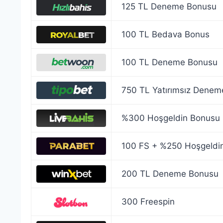
125 TL Deneme Bonusu
100 TL Bedava Bonus
100 TL Deneme Bonusu
750 TL Yatırımsız Dene
%300 Hoşgeldin Bonusu
100 FS + %250 Hoşgeldi
200 TL Deneme Bonusu
300 Freespin