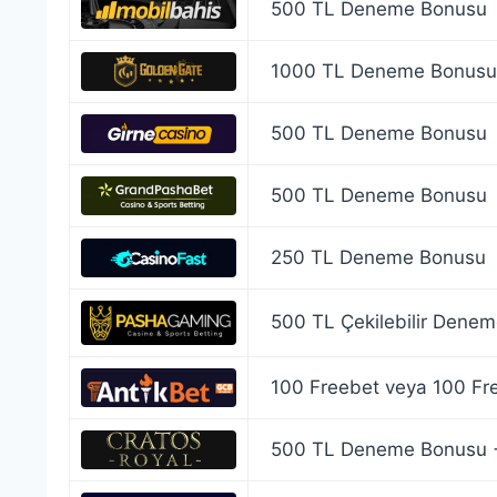
500 TL Deneme Bonusu
1000 TL Deneme Bonusu
500 TL Deneme Bonusu
500 TL Deneme Bonusu
250 TL Deneme Bonusu
500 TL Çekilebilir Dene
100 Freebet veya 100 Fr
500 TL Deneme Bonusu +