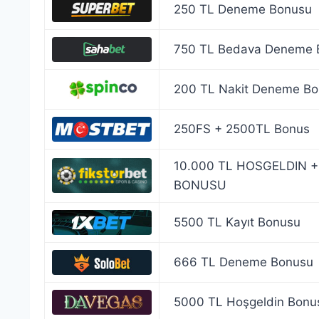
250 TL Deneme Bonusu
750 TL Bedava Deneme 
200 TL Nakit Deneme B
250FS + 2500TL Bonus
10.000 TL HOSGELDIN 
BONUSU
5500 TL Kayıt Bonusu
666 TL Deneme Bonusu
5000 TL Hoşgeldin Bonu