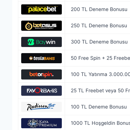
200 TL Deneme Bonusu
250 TL Deneme Bonusu
300 TL Deneme Bonusu
50 Free Spin + 25 Freebe
100 TL Yatırıma 3.000.0
25 TL Freebet veya 50 F
100 TL Deneme Bonusu
1000 TL Hoşgeldin Bonu