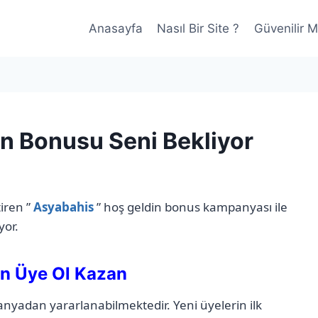
Anasayfa
Nasıl Bir Site ?
Güvenilir M
n Bonusu Seni Bekliyor
iren ”
Asyabahis
” hoş geldin bonus kampanyası ile
yor.
in Üye Ol Kazan
anyadan yararlanabilmektedir. Yeni üyelerin ilk