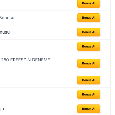
Bonus Al
Bonusu
Bonus Al
onusu
Bonus Al
Bonus Al
+ 250 FREESPIN DENEME
Bonus Al
Bonus Al
Bonus Al
su
Bonus Al