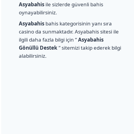
Asyabahis
ile sizlerde güvenli bahis
oynayabilirsiniz.
Asyabahis
bahis kategorisinin yanı sıra
casino da sunmaktadır. Asyabahis sitesi ile
ilgili daha fazla bilgi için ”
Asyabahis
Gönüllü Destek
” sitemizi takip ederek bilgi
alabilirsiniz.
yurtegitimsen