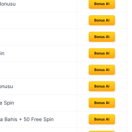
Bonusu
Bonus Al
Bonus Al
Bonus Al
in
Bonus Al
Bonus Al
onusu
Bonus Al
e Spin
Bonus Al
 Bahis + 50 Free Spin
Bonus Al